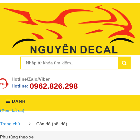
Hotline/Zalo/Viber
0962.826.298
Hotline:
DANH
(Xem tất cả)
MỤC
Trang chủ
Côn độ (nồi độ)
Phụ tùng theo xe