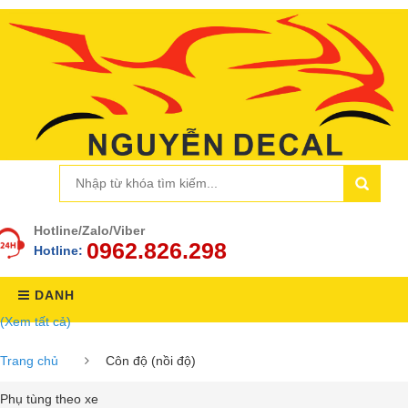
Hotline/Zalo/Viber
0962.826.298
Hotline:
DANH
(Xem tất cả)
MỤC
Trang chủ
Côn độ (nồi độ)
Phụ tùng theo xe