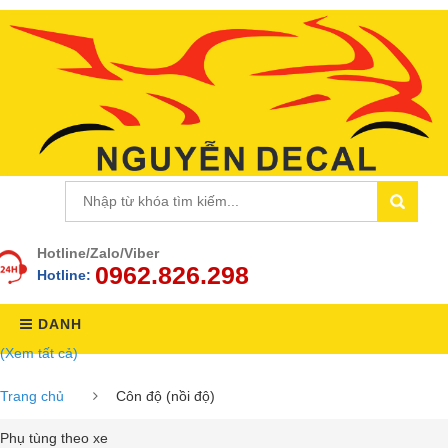
Hotline/Zalo/Viber
0962.826.298
Hotline:
DANH
(Xem tất cả)
MỤC
Trang chủ
Côn độ (nồi độ)
Phụ tùng theo xe