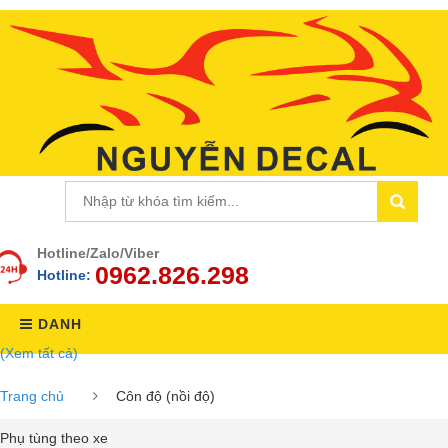
Hotline/Zalo/Viber
0962.826.298
Hotline:
DANH
(Xem tất cả)
MỤC
Trang chủ
Côn độ (nồi độ)
Phụ tùng theo xe