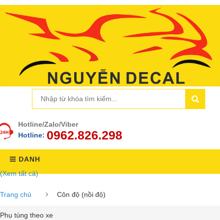
Hotline/Zalo/Viber
0962.826.298
Hotline:
DANH
(Xem tất cả)
MỤC
Trang chủ
Côn độ (nồi độ)
Phụ tùng theo xe