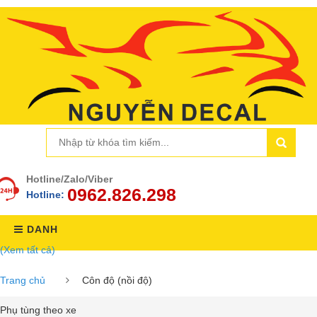
Hotline/Zalo/Viber
0962.826.298
Hotline:
DANH
(Xem tất cả)
MỤC
Trang chủ
Côn độ (nồi độ)
Phụ tùng theo xe