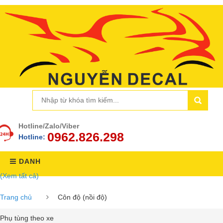
Hotline/Zalo/Viber
0962.826.298
Hotline:
DANH
(Xem tất cả)
MỤC
Trang chủ
Côn độ (nồi độ)
Phụ tùng theo xe