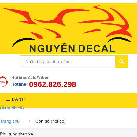
Hotline/Zalo/Viber
0962.826.298
Hotline:
DANH
(Xem tất cả)
MỤC
Trang chủ
Côn độ (nồi độ)
Phụ tùng theo xe