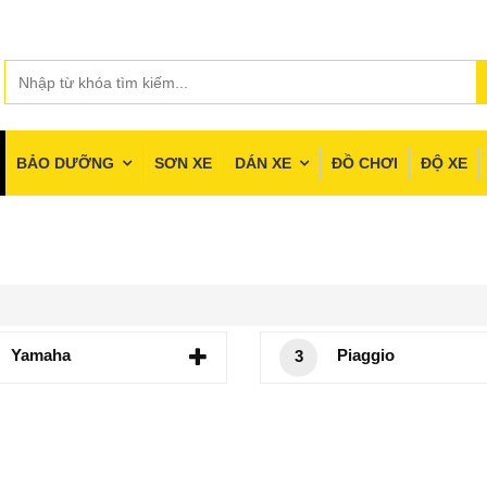
BẢO DƯỠNG
SƠN XE
DÁN XE
ĐỒ CHƠI
ĐỘ XE
Yamaha
Piaggio
3