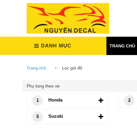
(Xem tất cả)
DANH MỤC
TRANG CHỦ
Trang chủ
Lọc gió độ
Phụ tùng theo xe
Honda
1
2
Suzuki
5