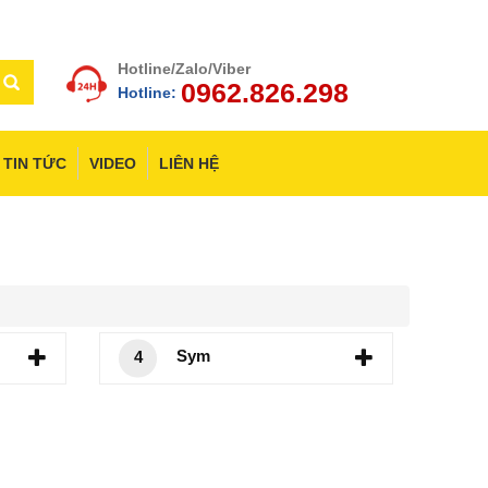
Hotline/Zalo/Viber
0962.826.298
Hotline:
TIN TỨC
VIDEO
LIÊN HỆ
Sym
4