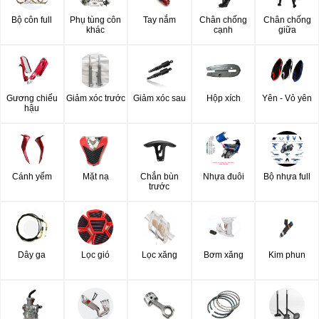
Bộ côn full
Phụ tùng côn
Tay nắm
Chân chống
Chân chống
khác
cạnh
giữa
Gương chiếu
Giảm xóc trước
Giảm xóc sau
Hộp xích
Yên - Vỏ yên
hậu
Cánh yếm
Mặt nạ
Chắn bùn
Nhựa đuôi
Bộ nhựa full
trước
Dây ga
Lọc gió
Lọc xăng
Bơm xăng
Kim phun