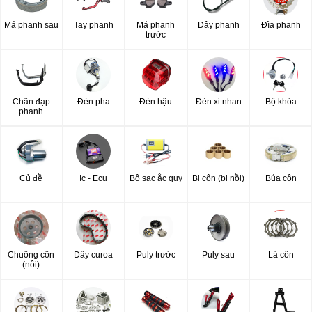
Má phanh sau
Tay phanh
Má phanh
Dây phanh
Đĩa phanh
trước
Chân đạp
Đèn pha
Đèn hậu
Đèn xi nhan
Bộ khóa
phanh
Củ đề
Ic - Ecu
Bộ sạc ắc quy
Bi côn (bi nồi)
Búa côn
Chuông côn
Dây curoa
Puly trước
Puly sau
Lá côn
(nồi)