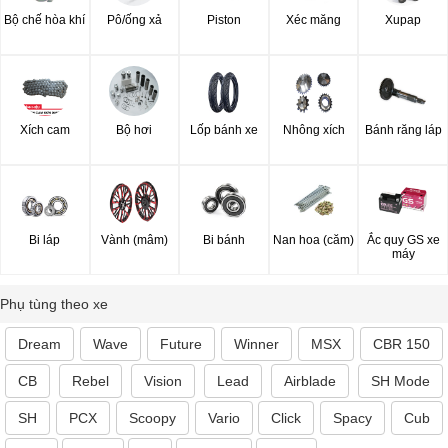
Bộ chế hòa khí
Pô/ống xả
Piston
Xéc măng
Xupap
Xích cam
Bộ hơi
Lốp bánh xe
Nhông xích
Bánh răng láp
Bi láp
Vành (mâm)
Bi bánh
Nan hoa (căm)
Ắc quy GS xe
máy
Phụ tùng theo xe
Dream
Wave
Future
Winner
MSX
CBR 150
CB
Rebel
Vision
Lead
Airblade
SH Mode
SH
PCX
Scoopy
Vario
Click
Spacy
Cub