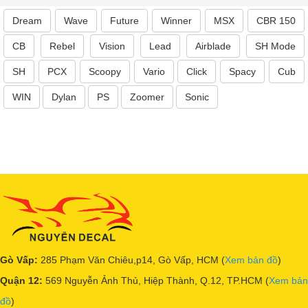
Dream
Wave
Future
Winner
MSX
CBR 150
CB
Rebel
Vision
Lead
Airblade
SH Mode
SH
PCX
Scoopy
Vario
Click
Spacy
Cub
WIN
Dylan
PS
Zoomer
Sonic
Gò Vấp:
285 Phạm Văn Chiêu,p14, Gò Vấp, HCM (
Xem bản đồ
)
Quận 12:
569 Nguyễn Ảnh Thủ, Hiệp Thành, Q.12, TP.HCM (
Xem bản
đồ
)