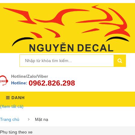
Hotline/Zalo/Viber
0962.826.298
Hotline:
DANH
(Xem tất cả)
MỤC
Trang chủ
Mặt nạ
Phụ tùng theo xe