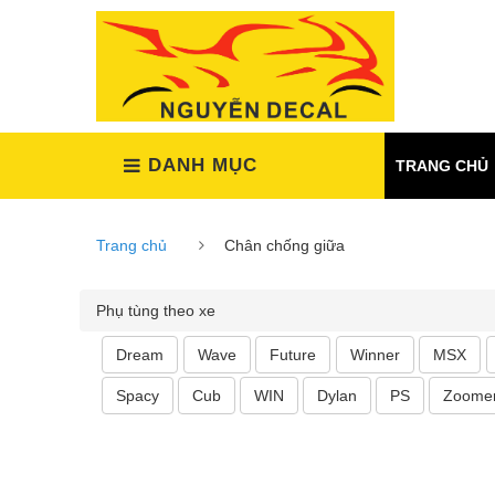
(Xem tất cả)
DANH MỤC
TRANG CHỦ
Trang chủ
Chân chống giữa
Phụ tùng theo xe
Dream
Wave
Future
Winner
MSX
Spacy
Cub
WIN
Dylan
PS
Zoome