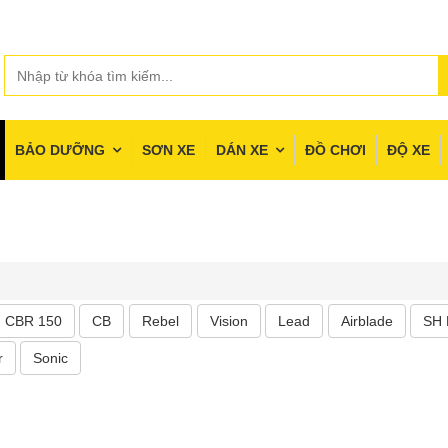
BẢO DƯỠNG
SƠN XE
DÁN XE
ĐỒ CHƠI
ĐỘ XE
CBR 150
CB
Rebel
Vision
Lead
Airblade
SH
r
Sonic