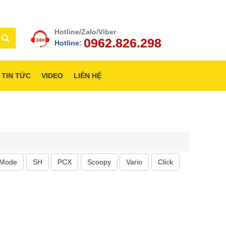
Hotline/Zalo/Viber
0962.826.298
Hotline:
TIN TỨC
VIDEO
LIÊN HỆ
 Mode
SH
PCX
Scoopy
Vario
Click