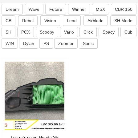
Dream
Wave
Future
Winner
MSX
CBR 150
CB
Rebel
Vision
Lead
Airblade
SH Mode
SH
PCX
Scoopy
Vario
Click
Spacy
Cub
WIN
Dylan
PS
Zoomer
Sonic
Lọc gió zin xe Honda Sh