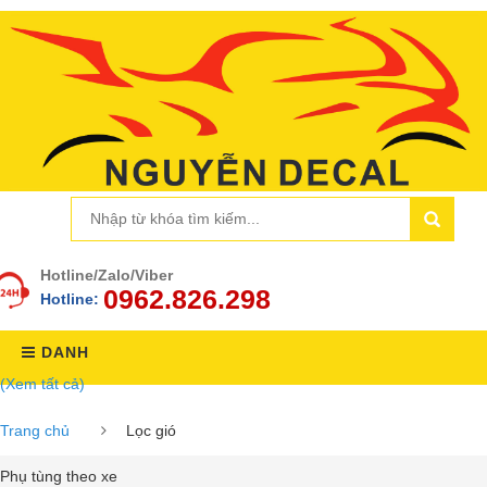
Hotline/Zalo/Viber
0962.826.298
Hotline:
DANH
(Xem tất cả)
MỤC
Trang chủ
Lọc gió
Phụ tùng theo xe