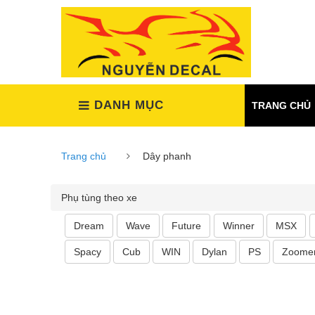
(Xem tất cả)
DANH MỤC
TRANG CHỦ
Trang chủ
Dây phanh
Phụ tùng theo xe
Dream
Wave
Future
Winner
MSX
Spacy
Cub
WIN
Dylan
PS
Zoome