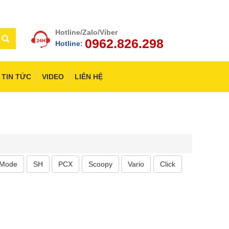
Hotline/Zalo/Viber
0962.826.298
Hotline:
TIN TỨC
VIDEO
LIÊN HỆ
 Mode
SH
PCX
Scoopy
Vario
Click