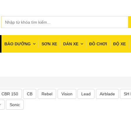
BẢO DƯỠNG
SƠN XE
DÁN XE
ĐỒ CHƠI
ĐỘ XE
CBR 150
CB
Rebel
Vision
Lead
Airblade
SH
r
Sonic