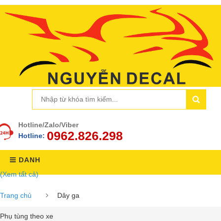
Hotline/Zalo/Viber
0962.826.298
Hotline:
DANH
(Xem tất cả)
MỤC
Trang chủ
Dây ga
Phụ tùng theo xe