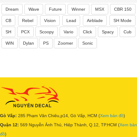
Dream
Wave
Future
Winner
MSX
CBR 150
CB
Rebel
Vision
Lead
Airblade
SH Mode
SH
PCX
Scoopy
Vario
Click
Spacy
Cub
WIN
Dylan
PS
Zoomer
Sonic
Gò Vấp:
285 Phạm Văn Chiêu,p14, Gò Vấp, HCM (
Xem bản đồ
)
Quận 12:
569 Nguyễn Ảnh Thủ, Hiệp Thành, Q.12, TP.HCM (
Xem bản
đồ
)