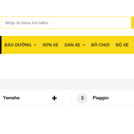
BẢO DƯỠNG
SƠN XE
DÁN XE
ĐỒ CHƠI
ĐỘ XE
Yamaha
Piaggio
3