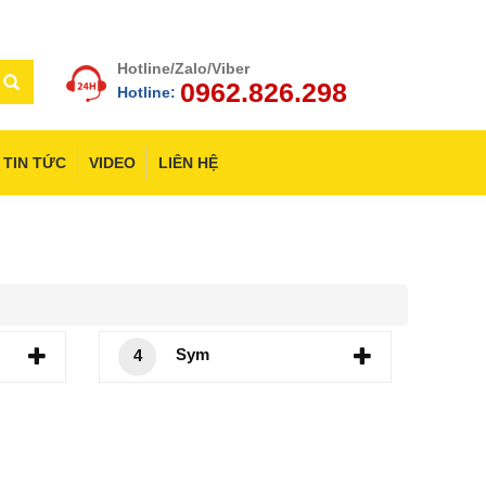
Hotline/Zalo/Viber
0962.826.298
Hotline:
TIN TỨC
VIDEO
LIÊN HỆ
Sym
4