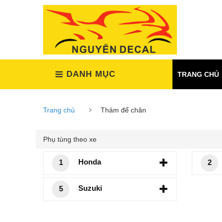
(Xem tất cả)
DANH MỤC
TRANG CHỦ
Trang chủ
Thảm để chân
Phụ tùng theo xe
Honda
1
2
Suzuki
5