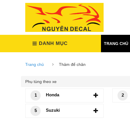
(Xem tất cả)
DANH MỤC
TRANG CHỦ
Trang chủ
Thảm để chân
Phụ tùng theo xe
Honda
1
2
Suzuki
5