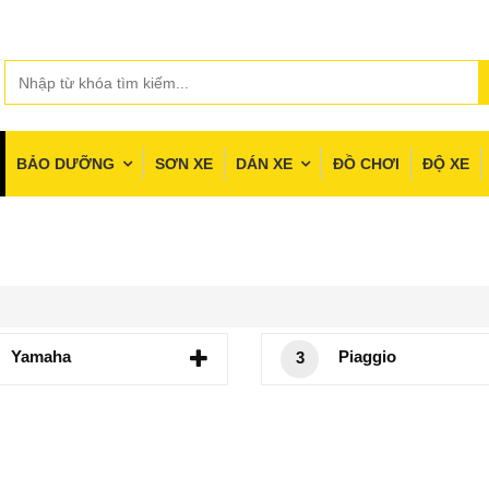
BẢO DƯỠNG
SƠN XE
DÁN XE
ĐỒ CHƠI
ĐỘ XE
Yamaha
Piaggio
3