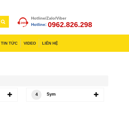
Hotline/Zalo/Viber
0962.826.298
Hotline:
TIN TỨC
VIDEO
LIÊN HỆ
Sym
4