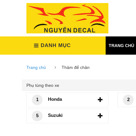
(Xem tất cả)
DANH MỤC
TRANG CHỦ
Trang chủ
Thảm để chân
Phụ tùng theo xe
Honda
1
2
Suzuki
5