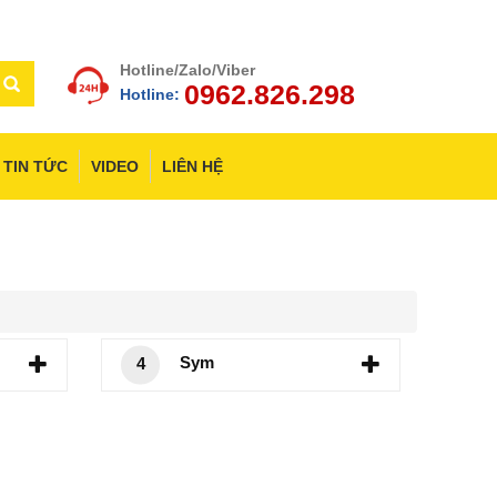
Hotline/Zalo/Viber
0962.826.298
Hotline:
TIN TỨC
VIDEO
LIÊN HỆ
Sym
4