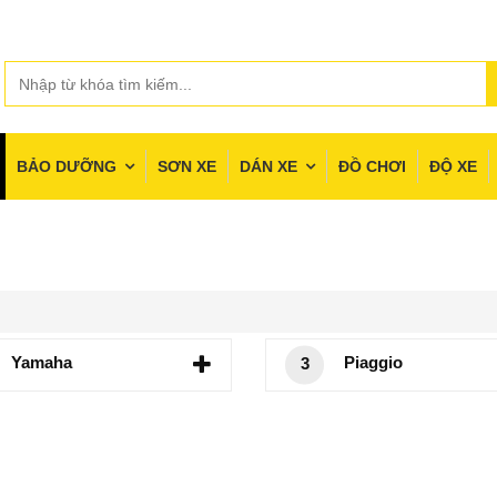
BẢO DƯỠNG
SƠN XE
DÁN XE
ĐỒ CHƠI
ĐỘ XE
Yamaha
Piaggio
3