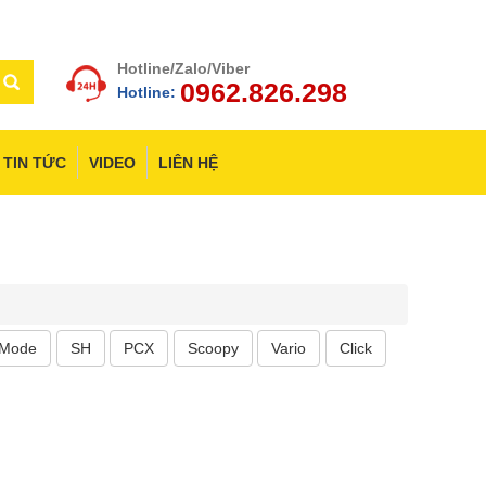
Hotline/Zalo/Viber
0962.826.298
Hotline:
TIN TỨC
VIDEO
LIÊN HỆ
 Mode
SH
PCX
Scoopy
Vario
Click