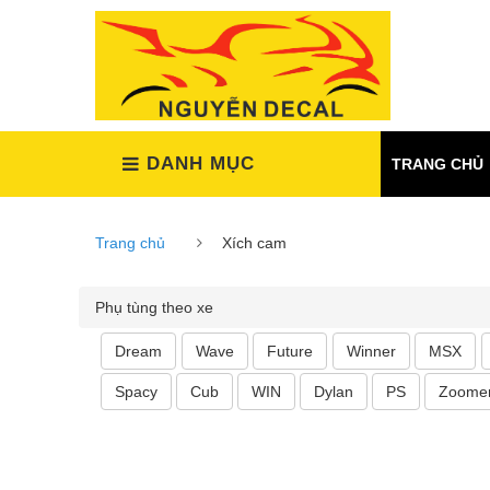
(Xem tất cả)
DANH MỤC
TRANG CHỦ
Trang chủ
Xích cam
Phụ tùng theo xe
Dream
Wave
Future
Winner
MSX
Spacy
Cub
WIN
Dylan
PS
Zoome