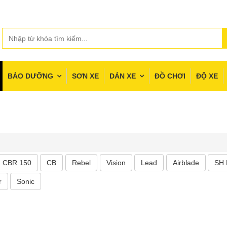
BẢO DƯỠNG
SƠN XE
DÁN XE
ĐỒ CHƠI
ĐỘ XE
CBR 150
CB
Rebel
Vision
Lead
Airblade
SH
r
Sonic