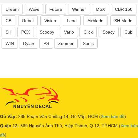
Dream
Wave
Future
Winner
MSX
CBR 150
CB
Rebel
Vision
Lead
Airblade
SH Mode
SH
PCX
Scoopy
Vario
Click
Spacy
Cub
WIN
Dylan
PS
Zoomer
Sonic
Gò Vấp:
285 Phạm Văn Chiêu,p14, Gò Vấp, HCM (
Xem bản đồ
)
Quận 12:
569 Nguyễn Ảnh Thủ, Hiệp Thành, Q.12, TP.HCM (
Xem bản
đồ
)