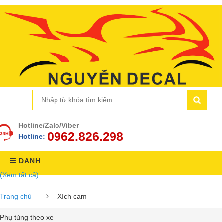
Hotline/Zalo/Viber
0962.826.298
Hotline:
DANH
(Xem tất cả)
MỤC
Trang chủ
Xích cam
Phụ tùng theo xe