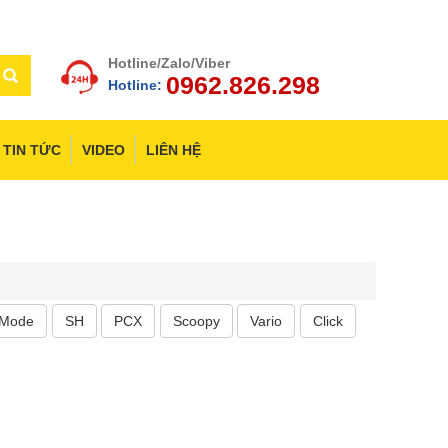
Hotline/Zalo/Viber
0962.826.298
Hotline:
TIN TỨC
VIDEO
LIÊN HỆ
 Mode
SH
PCX
Scoopy
Vario
Click