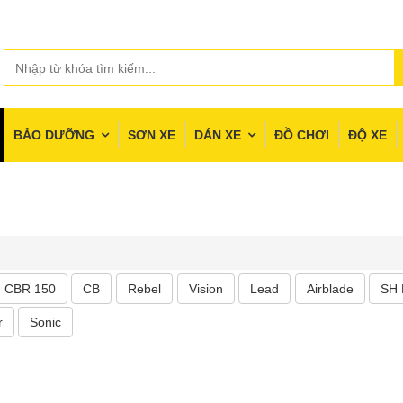
BẢO DƯỠNG
SƠN XE
DÁN XE
ĐỒ CHƠI
ĐỘ XE
CBR 150
CB
Rebel
Vision
Lead
Airblade
SH
r
Sonic