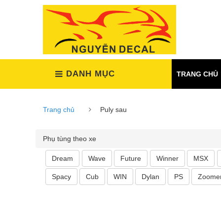
(Xem tất cả)
DANH MỤC
TRANG CHỦ
Trang chủ
Puly sau
Phụ tùng theo xe
Dream
Wave
Future
Winner
MSX
Spacy
Cub
WIN
Dylan
PS
Zoome