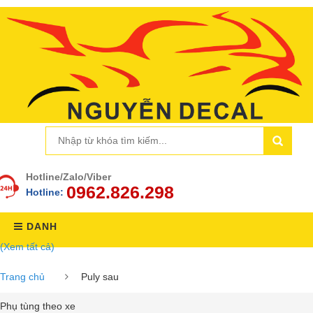
Hotline/Zalo/Viber
0962.826.298
Hotline:
DANH
(Xem tất cả)
MỤC
Trang chủ
Puly sau
Phụ tùng theo xe