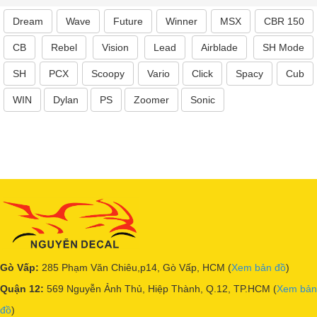
Dream
Wave
Future
Winner
MSX
CBR 150
CB
Rebel
Vision
Lead
Airblade
SH Mode
SH
PCX
Scoopy
Vario
Click
Spacy
Cub
WIN
Dylan
PS
Zoomer
Sonic
Gò Vấp:
285 Phạm Văn Chiêu,p14, Gò Vấp, HCM (
Xem bản đồ
)
Quận 12:
569 Nguyễn Ảnh Thủ, Hiệp Thành, Q.12, TP.HCM (
Xem bản
đồ
)