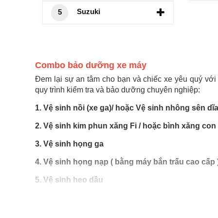
Suzuki
5
Combo bảo dưỡng xe máy
Đem lại sự an tâm cho bạn và chiếc xe yêu quý với
quy trình kiểm tra và bảo dưỡng chuyên nghiệp:
1. Vệ sinh nồi (xe ga)/ hoặc Vệ sinh nhông sên dĩa 
2. Vệ sinh kim phun xăng Fi / hoặc bình xăng con
3. Vệ sinh họng ga
4. Vệ sinh họng nạp ( bằng máy bắn trấu cao cấp 
5. Vệ sinh heo dầu
6. Kiểm tra đèn + còi
7. Kiểm tra hệ thống phanh.