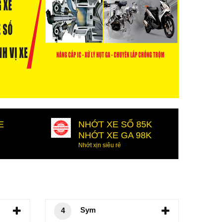
E
NHỚT XE SỐ 85K
NHỚT XE GA 98K
Nhớt xịn siêu rẻ
Sym
4