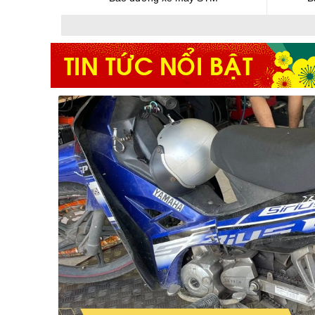
chúng tôi.
>
➤
Xem thêm về giá:
Bảng giá bảo dưỡng xe máy 