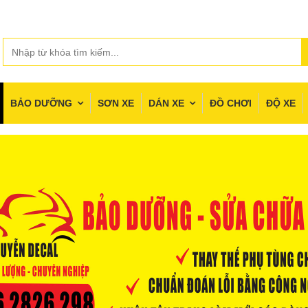
BẢO DƯỠNG
SƠN XE
DÁN XE
ĐỒ CHƠI
ĐỘ XE