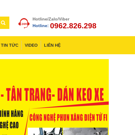
Hotline/Zalo/Viber
0962.826.298
Hotline:
TIN TỨC
VIDEO
LIÊN HỆ