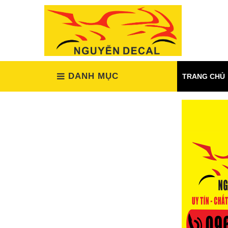
(Xem tất cả)
DANH MỤC
TRANG CHỦ