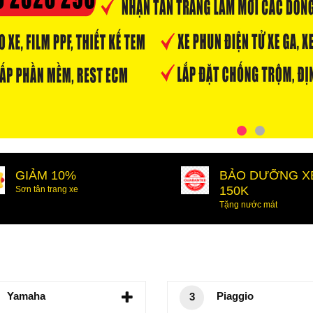
GIẢM 10%
BẢO DƯỠNG X
150K
Sơn tân trang xe
Tặng nước mát
Yamaha
Piaggio
3