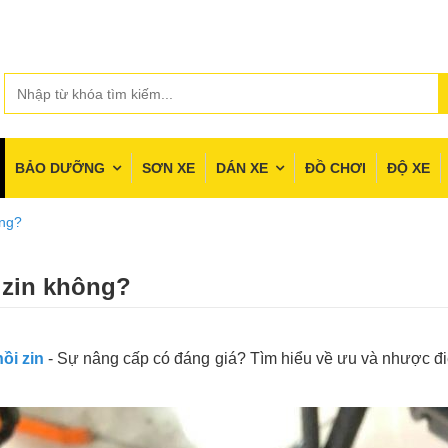
BẢO DƯỠNG
SƠN XE
DÁN XE
ĐỒ CHƠI
ĐỘ XE
ông?
i zin không?
ồi zin
- Sự nâng cấp có đáng giá? Tìm hiểu về ưu và nhược điể