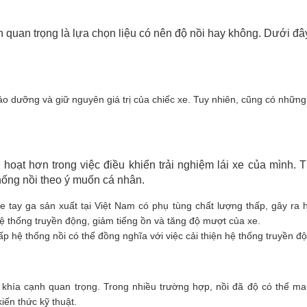
h quan trọng là lựa chọn liệu có nên độ nồi hay không. Dưới đ
ảo dưỡng và giữ nguyên giá trị của chiếc xe. Tuy nhiên, cũng có nhữn
h hoạt hơn trong việc điều khiển trải nghiệm lái xe của mình.
thống nồi theo ý muốn cá nhân.
 tay ga sản xuất tại Việt Nam có phụ tùng chất lượng thấp, gây ra h
hệ thống truyền động, giảm tiếng ồn và tăng độ mượt của xe.
ấp hệ thống nồi có thể đồng nghĩa với việc cải thiện hệ thống truyền 
 khía cạnh quan trọng. Trong nhiều trường hợp, nồi đã độ có thể man
iến thức kỹ thuật.