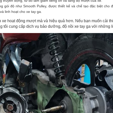
g truyền động, từ đó làm giảm tiếng ồn và tăng độ mượt của xe.
g gói độ như Smooth Pulley, được thiết kế và chế tạo đặc biệt cho 
à linh hoạt cho xe tay ga.
úp xe hoạt động mượt mà và hiệu quả hơn. Nếu bạn muốn cải t
tôi cung cấp dịch vụ bảo dưỡng, độ nồi xe tay ga với những l