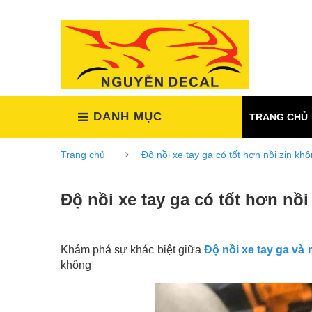
(Xem tất cả)
DANH MỤC
TRANG CHỦ
Trang chủ
Độ nồi xe tay ga có tốt hơn nồi zin kh
Độ nồi xe tay ga có tốt hơn nồ
Khám phá sự khác biệt giữa
Độ nồi xe tay ga và n
không