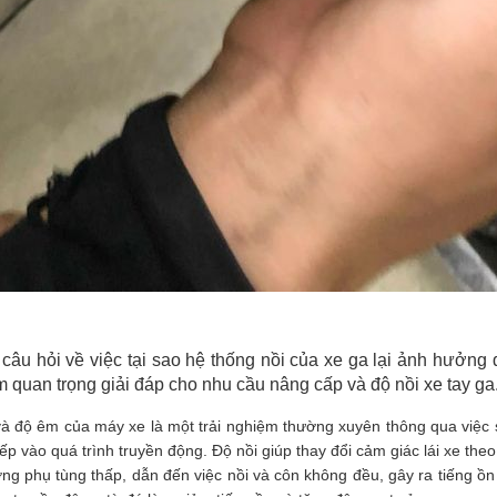
u hỏi về việc tại sao hệ thống nồi của xe ga lại ảnh hưởng đế
m quan trọng giải đáp cho nhu cầu nâng cấp và độ nồi xe tay ga
và độ êm của máy xe là một trải nghiệm thường xuyên thông qua việc sa
iếp vào quá trình truyền động. Độ nồi giúp thay đổi cảm giác lái xe the
ợng phụ tùng thấp, dẫn đến việc nồi và côn không đều, gây ra tiếng ồn