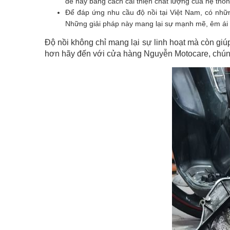
đề này bằng cách cải thiện chất lượng của hệ thốn
Để đáp ứng nhu cầu độ nồi tại Việt Nam, có nhữn
Những giải pháp này mang lại sự mạnh mẽ, êm ái v
Độ nồi không chỉ mang lại sự linh hoạt mà còn gi
hơn hãy đến với cửa hàng Nguyễn Motocare, chúng 