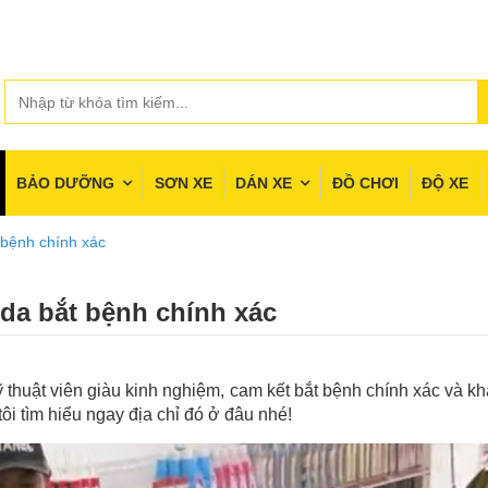
BẢO DƯỠNG
SƠN XE
DÁN XE
ĐỒ CHƠI
ĐỘ XE
 bệnh chính xác
da bắt bệnh chính xác
ỹ thuật viên giàu kinh nghiệm, cam kết bắt bệnh chính xác và 
tôi tìm hiểu ngay địa chỉ đó ở đâu nhé!