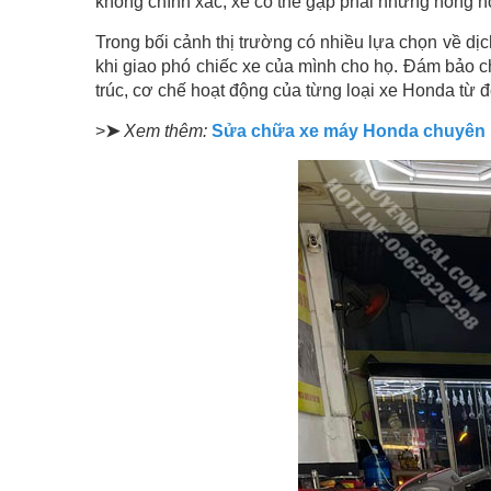
không chính xác, xe có thể gặp phải những hỏng hó
Trong bối cảnh thị trường có nhiều lựa chọn về dị
khi giao phó chiếc xe của mình cho họ. Đám bảo ch
trúc, cơ chế hoạt động của từng loại xe Honda từ 
>
➤
Xem thêm:
Sửa chữa xe máy Honda chuyên 