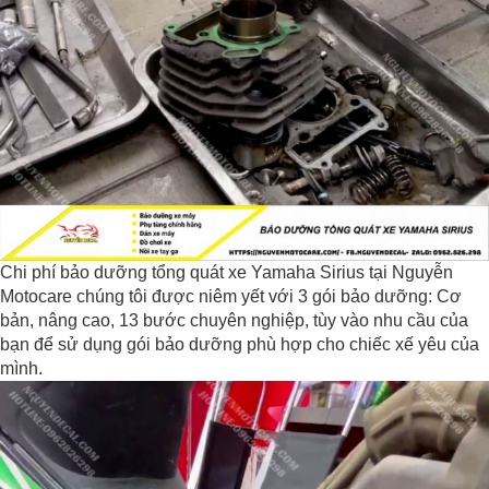
Chi phí bảo dưỡng tổng quát xe Yamaha Sirius tại Nguyễn
Motocare chúng tôi được niêm yết với 3 gói bảo dưỡng: Cơ
bản, nâng cao, 13 bước chuyên nghiệp, tùy vào nhu cầu của
bạn để sử dụng gói bảo dưỡng phù hợp cho chiếc xế yêu của
mình.