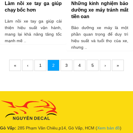
Làm nồi xe tay ga giúp
Những kinh nghiệm bảo
chạy bốc hơn
dưỡng xe máy tránh mất
tiền oan
Làm nồi xe tay ga giúp cải
thiện hiệu suất vận hành,
Bảo dưỡng xe máy là một
mang lại khả năng tăng tốc
phần quan trọng để duy trì
mạnh mẽ ..
hiệu suất và tuổi thọ của xe,
nhưng ..
«
‹
1
2
3
4
5
›
»
Gò Vấp:
285 Phạm Văn Chiêu,p14, Gò Vấp, HCM (
Xem bản đồ
)