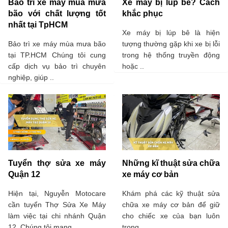
Bảo trì xe máy mùa mưa
Xe máy bị lúp bê? Cách
bão với chất lượng tốt
khắc phục
nhất tại TpHCM
Xe máy bị lúp bê là hiện
Bảo trì xe máy mùa mưa bão
tượng thường gặp khi xe bị lỗi
tại TP.HCM Chúng tôi cung
trong hệ thống truyền động
cấp dịch vụ bảo trì chuyên
hoặc ..
nghiệp, giúp ..
Tuyển thợ sửa xe máy
Những kĩ thuật sửa chữa
Quận 12
xe máy cơ bản
Hiện tại, Nguyễn Motocare
Khám phá các kỹ thuật sửa
cần tuyển Thợ Sửa Xe Máy
chữa xe máy cơ bản để giữ
làm việc tại chi nhánh Quận
cho chiếc xe của bạn luôn
12. Chúng tôi mang ..
trong ..