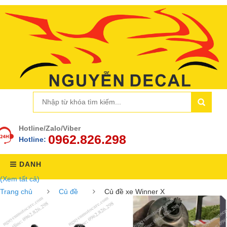
Hotline/Zalo/Viber
0962.826.298
Hotline:
DANH
(Xem tất cả)
MỤC
Trang chủ
Củ đề
Củ đề xe Winner X