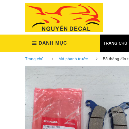
(Xem tất cả)
DANH MỤC
TRANG CHỦ
Trang chủ
Má phanh trước
Bố thắng đĩa 