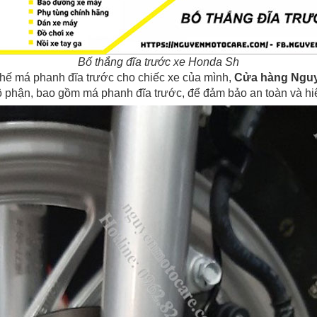
Bố thắng đĩa trước xe Honda Sh
hế má phanh đĩa trước cho chiếc xe của mình,
Cửa hàng Nguy
phận, bao gồm má phanh đĩa trước, để đảm bảo an toàn và hiệu