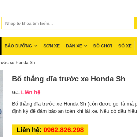
BẢO DƯỠNG
SƠN XE
DÁN XE
ĐỒ CHƠI
ĐỘ XE
trước xe Honda Sh
Bố thắng đĩa trước xe Honda Sh
Liên hệ
Giá:
Bố thắng đĩa trước xe Honda Sh (còn được gọi là má 
định kỳ để đảm bảo an toàn khi lái xe. Nếu có dấu hiệ
Liên hệ:
0962.826.298