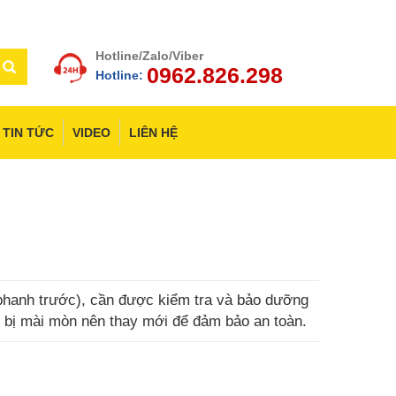
Hotline/Zalo/Viber
0962.826.298
Hotline:
TIN TỨC
VIDEO
LIÊN HỆ
phanh trước), cần được kiểm tra và bảo dưỡng
u bị mài mòn nên thay mới để đảm bảo an toàn.