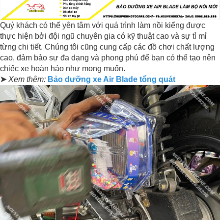
Quý khách có thể yên tâm với quá trình làm nồi kiểng được
thực hiện bởi đội ngũ chuyên gia có kỹ thuật cao và sự tỉ mỉ
từng chi tiết. Chúng tôi cũng cung cấp các đồ chơi chất lượng
cao, đảm bảo sự đa dạng và phong phú để bạn có thể tạo nên
chiếc xe hoàn hảo như mong muốn.
➤
Xem thêm:
B
ảo dưỡng xe Air Blade tổng quát