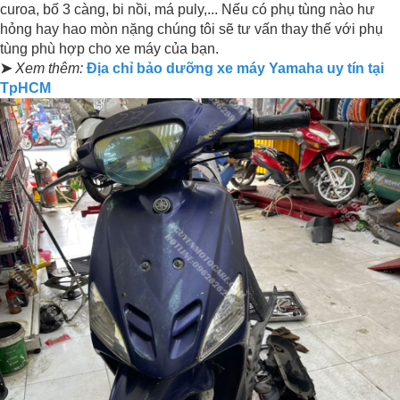
curoa, bố 3 càng, bi nồi, má puly,... Nếu có phụ tùng nào hư
hỏng hay hao mòn nặng chúng tôi sẽ tư vấn thay thế với phụ
tùng phù hợp cho xe máy của bạn.
➤
Xem thêm:
Địa chỉ bảo dưỡng xe máy Yamaha uy tín tại
TpHCM